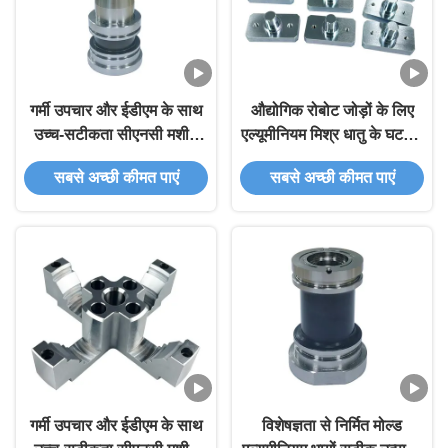
गर्मी उपचार और ईडीएम के साथ
औद्योगिक रोबोट जोड़ों के लिए
उच्च-सटीकता सीएनसी मशीन
एल्यूमीनियम मिश्र धातु के घटक -
वाले इंजेक्शन मोल्ड कोर इंसर्ट,
कस्टम 5-अक्ष सीएनसी मशीनिंग
सबसे अच्छी कीमत पाएं
सबसे अच्छी कीमत पाएं
अनुकूलित सामग्री के लिए
गर्मी उपचार और ईडीएम के साथ
विशेषज्ञता से निर्मित मोल्ड