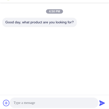
हमारा पता
4:50 PM
कंपनी का पता
गुआंग्डोंग शेन्ज़ेन बाओआन पहली और दूसरी मंजिल, नंबर 3, गंगजाई स्ट्रीट, फुरोंग
Good day, what product are you looking for?
औद्योगिक क्षेत्र, शियानशान समुदाय, शिनकियाओ स्ट्रीट,
कारखाने का पता
गुआंग्डोंग शेन्ज़ेन बाओआन पहली और दूसरी मंजिल, नंबर 3, गंगझाई स्ट्रीट, फुरोंग
औद्योगिक क्षेत्र, शियानशान समुदाय, शिनकियाओ स्ट्रीट
टेलीफोन
86-0755-27097532-8:30
चीन अच्छी गुणवत्ता कस्टम सीएनसी मशीनिंग सेवा आपूर्तिकर्ता. कॉपीराइट © -2026
Shenzhen Hongsinn Precision Co., Ltd. सर्वाधिकार सुरक्षित।
गोपनीयता नीति
|
साइटमैप