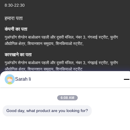
8:30-22:30
हमारा पता
कंपनी का पता
गुआंग्डोंग शेन्ज़ेन बाओआन पहली और दूसरी मंजिल, नंबर 3, गंगजाई स्ट्रीट, फुरोंग
औद्योगिक क्षेत्र, शियानशान समुदाय, शिनकियाओ स्ट्रीट,
कारखाने का पता
गुआंग्डोंग शेन्ज़ेन बाओआन पहली और दूसरी मंजिल, नंबर 3, गंगझाई स्ट्रीट, फुरोंग
औद्योगिक क्षेत्र, शियानशान समुदाय, शिनकियाओ स्ट्रीट
Sarah li
टेलीफोन
86-0755-27097532-8:30
6:08 AM
Good day, what product are you looking for?
चीन अच्छी गुणवत्ता कस्टम सीएनसी मशीनिंग सेवा आपूर्तिकर्ता. कॉपीराइट © -2026
Shenzhen Hongsinn Precision Co., Ltd. सर्वाधिकार सुरक्षित।