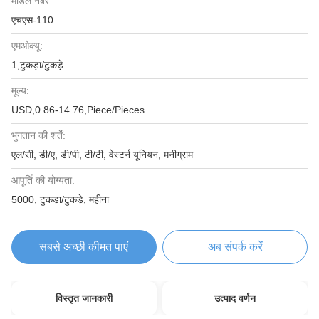
मॉडल नंबर:
एचएस-110
एमओक्यू:
1,टुकड़ा/टुकड़े
मूल्य:
USD,0.86-14.76,Piece/Pieces
भुगतान की शर्तें:
एल/सी, डी/ए, डी/पी, टी/टी, वेस्टर्न यूनियन, मनीग्राम
आपूर्ति की योग्यता:
5000, टुकड़ा/टुकड़े, महीना
सबसे अच्छी कीमत पाएं
अब संपर्क करें
विस्तृत जानकारी
उत्पाद वर्णन