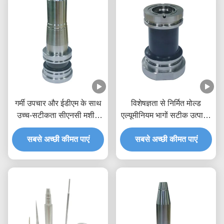
गर्मी उपचार और ईडीएम के साथ
विशेषज्ञता से निर्मित मोल्ड
उच्च-सटीकता सीएनसी मशीन
एल्यूमीनियम भागों सटीक उत्पादन
वाले इंजेक्शन मोल्ड कोर इंसर्ट,
के लिए छोटे घुमावदार
अनुकूलित सामग्री के लिए
सबसे अच्छी कीमत पाएं
सबसे अच्छी कीमत पाएं