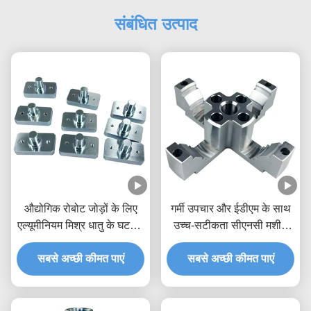
संबंधित उत्पाद
औद्योगिक रोबोट जोड़ों के लिए
गर्मी उपचार और ईडीएम के साथ
एल्यूमीनियम मिश्र धातु के घटक -
उच्च-सटीकता सीएनसी मशीन
कस्टम 5-अक्ष सीएनसी मशीनिंग
वाले इंजेक्शन मोल्ड कोर इंसर्ट,
सबसे अच्छी कीमत पाएं
अनुकूलित सामग्री के लिए
सबसे अच्छी कीमत पाएं