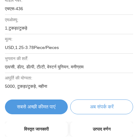
मॉडल नंबर:
एचएस-436
एमओक्यू:
1,टुकड़ा/टुकड़े
मूल्य:
USD,1.25-3.78Piece/Pieces
भुगतान की शर्तें:
एल/सी, डी/ए, डी/पी, टी/टी, वेस्टर्न यूनियन, मनीग्राम
आपूर्ति की योग्यता:
5000, टुकड़ा/टुकड़े, महीना
सबसे अच्छी कीमत पाएं
अब संपर्क करें
विस्तृत जानकारी
उत्पाद वर्णन