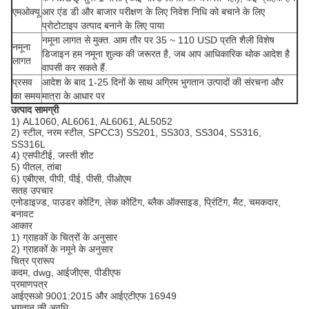
एमओक्यू
आर एंड डी और बाजार परीक्षण के लिए निवेश निधि को बचाने के लिए
प्रोटोटाइप उत्पाद बनाने के लिए पाया
नमूना लागत से मुक्त. आम तौर पर 35 ~ 110 USD प्रति शैली विशेष
नमूना
डिजाइन हम नमूना शुल्क की जरूरत है, जब आप आधिकारिक थोक आदेश है
लागत
वापसी कर सकते हैं.
प्रसव
आदेश के बाद 1-25 दिनों के साथ अग्रिम भुगतान उत्पादों की संरचना और
का समय
मात्रा के आधार पर
उत्पाद सामग्री
1) AL1060, AL6061, AL6061, AL5052
2) स्टील, नरम स्टील, SPCC3) SS201, SS303, SS304, SS316,
SS316L
4) एसपीटीई, जस्ती शीट
5) पीतल, तांबा
6) एबीएस, पीपी, पीई, पीसी, पीओएम
सतह उपचार
एनोडाइज्ड, पाउडर कोटिंग, लेक कोटिंग, ब्लैक ऑक्साइड, प्रिंटिंग, मैट, चमकदार,
बनावट
आकार
1) ग्राहकों के चित्रों के अनुसार
2) ग्राहकों के नमूने के अनुसार
चित्र प्रारूप
कदम, dwg, आईजीएस, पीडीएफ
प्रमाणपत्र
आईएसओ 9001:2015 और आईएटीएफ 16949
भुगतान की अवधि