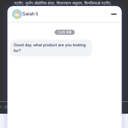
स्ट्रीट, फुरोंग औद्योगिक क्षेत्र, शियानशान समुदाय, शिनकियाओ स्ट्रीट,
Sarah li
कारखाने का पता
गुआंग्डोंग शेन्ज़ेन बाओआन पहली और दूसरी मंजिल, नंबर 3, गंगझाई
स्ट्रीट, फुरोंग औद्योगिक क्षेत्र, शियानशान समुदाय, शिनकियाओ स्ट्रीट
1:41 AM
टेलीफोन
Good day, what product are you looking 
86-0755-27097532-8:30
for?
ीराइट © -2026 Shenzhen Hongsinn Precision Co., Ltd. सर्वाधिकार सुरक्षित।