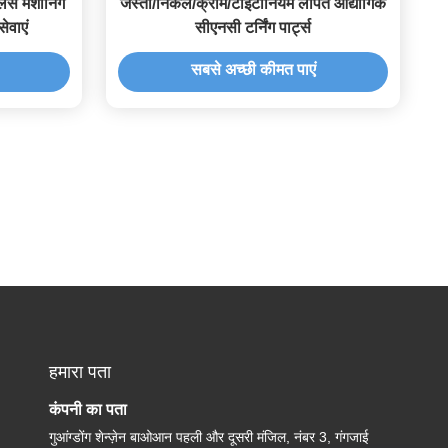
लेस मशीनिंग
जस्ता/निकल/क्रोम/टाइटानियम लेपित औद्योगिक
सेवाएं
सीएनसी टर्निंग पार्ट्स
सबसे अच्छी कीमत पाएं
हमारा पता
कंपनी का पता
गुआंग्डोंग शेन्ज़ेन बाओआन पहली और दूसरी मंजिल, नंबर 3, गंगजाई