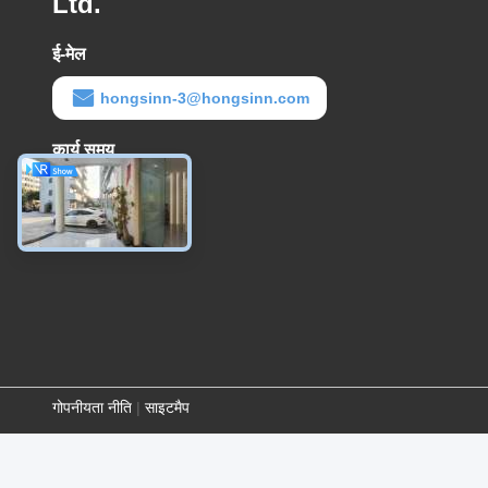
Ltd.
ई-मेल
hongsinn-3@hongsinn.com
कार्य समय
8:30-22:30
गोपनीयता नीति
|
साइटमैप