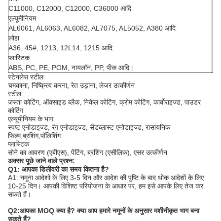
C11000, C12000, C12000, C36000 आदि
एल्यूमीनियम
AL6061, AL6063, AL6082, AL7075, AL5052, A380 आदि
लोहा
A36, 45#, 1213, 12L14, 1215 आदि
प्लास्टिक
ABS, PC, PE, POM, नायलॉन, PP, पीक आदि।
स्टेनलेस स्टील
चमकाना, निष्क्रिय करना, रेत उड़ाना, लेजर उत्कीर्णन
स्टील
जस्ता कोटिंग, ऑक्साइड ब्लैक, निकेल कोटिंग, क्रोम कोटिंग, कार्बोराइज्ड, पाउडर
कोटिंग
एल्यूमीनियम के भाग
स्पष्ट एनोडाइज्ड, रंग एनोडाइज्ड, सैंडब्लास्ट एनोडाइज्ड, रासायनिक
फिल्म,ब्रशिंग,पॉलिशिंग
प्लास्टिक
सोने का आवरण (एबीएस), पेंटिंग, ब्रशिंग (एसीलिक), एसर उत्कीर्णन
अक्सर पूछे जाने वाले प्रश्न:
Q1: आपका डिलीवरी का समय कितना है?
A1: नमूना आदेशों के लिए 3-5 दिन और आदेश की पुष्टि के बाद थोक आदेशों के लिए
10-25 दिन। आपकी विशिष्ट परियोजना के आधार पर, हम इसे आपके लिए तेज कर
सकते हैं।
Q2:आपका MOQ क्या है? क्या आप हमारे नमूनों के अनुसार मशीनीकृत भाग बना
सकते हैं?