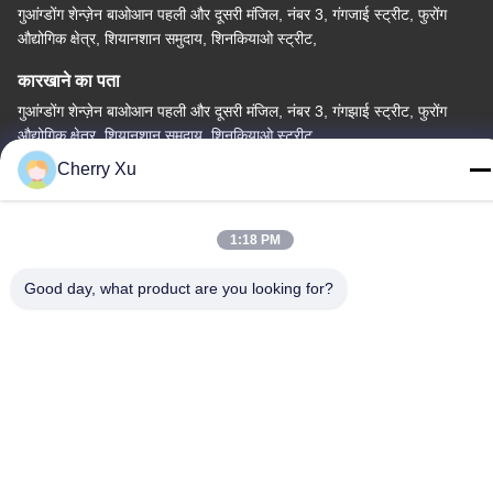
गुआंग्डोंग शेन्ज़ेन बाओआन पहली और दूसरी मंजिल, नंबर 3, गंगजाई स्ट्रीट, फुरोंग
औद्योगिक क्षेत्र, शियानशान समुदाय, शिनकियाओ स्ट्रीट,
कारखाने का पता
गुआंग्डोंग शेन्ज़ेन बाओआन पहली और दूसरी मंजिल, नंबर 3, गंगझाई स्ट्रीट, फुरोंग
औद्योगिक क्षेत्र, शियानशान समुदाय, शिनकियाओ स्ट्रीट
Cherry Xu
टेलीफोन
86-0755-27097532-8:30
1:18 PM
Good day, what product are you looking for?
चीन अच्छी गुणवत्ता कस्टम सीएनसी मशीनिंग सेवा आपूर्तिकर्ता. कॉपीराइट © -2026
Shenzhen Hongsinn Precision Co., Ltd. सर्वाधिकार सुरक्षित।
गोपनीयता नीति
|
साइटमैप