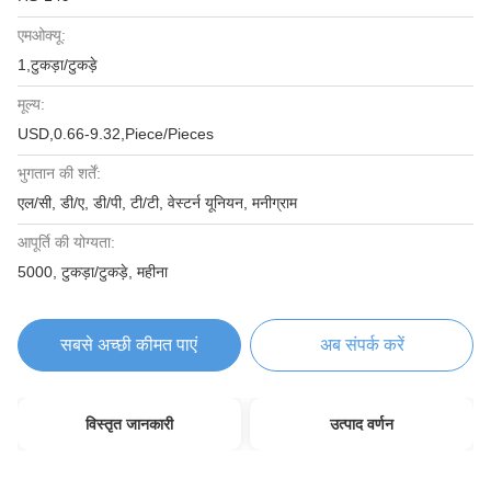
एमओक्यू:
1,टुकड़ा/टुकड़े
मूल्य:
USD,0.66-9.32,Piece/Pieces
भुगतान की शर्तें:
एल/सी, डी/ए, डी/पी, टी/टी, वेस्टर्न यूनियन, मनीग्राम
आपूर्ति की योग्यता:
5000, टुकड़ा/टुकड़े, महीना
सबसे अच्छी कीमत पाएं
अब संपर्क करें
विस्तृत जानकारी
उत्पाद वर्णन