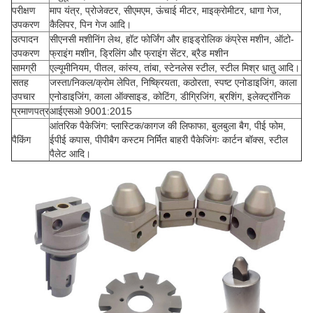
परीक्षण
माप यंत्र, प्रोजेक्टर, सीएमएम, ऊंचाई मीटर, माइक्रोमीटर, धागा गेज,
उपकरण
कैलिपर, पिन गेज आदि।
उत्पादन
सीएनसी मशीनिंग लेथ, हॉट फोर्जिंग और हाइड्रोलिक कंप्रेस मशीन, ऑटो-
उपकरण
फ्राइंग मशीन, ड्रिलिंग और फ्राइंग सेंटर, ब्रैड मशीन
सामग्री
एल्यूमीनियम, पीतल, कांस्य, तांबा, स्टेनलेस स्टील, स्टील मिश्र धातु आदि।
सतह
जस्ता/निकल/क्रोम लेपित, निष्क्रियता, कठोरता, स्पष्ट एनोडाइजिंग, काला
उपचार
एनोडाइजिंग, काला ऑक्साइड, कोटिंग, डीग्रिजिंग, ब्रशिंग, इलेक्ट्रॉनिक
प्रमाणपत्र
आईएसओ 9001:2015
आंतरिक पैकेजिंग: प्लास्टिक/कागज की लिफाफा, बुलबुला बैग, पीई फोम,
पैकिंग
ईपीई कपास, पीपीबैग कस्टम निर्मित बाहरी पैकेजिंगः कार्टन बॉक्स, स्टील
पैलेट आदि।