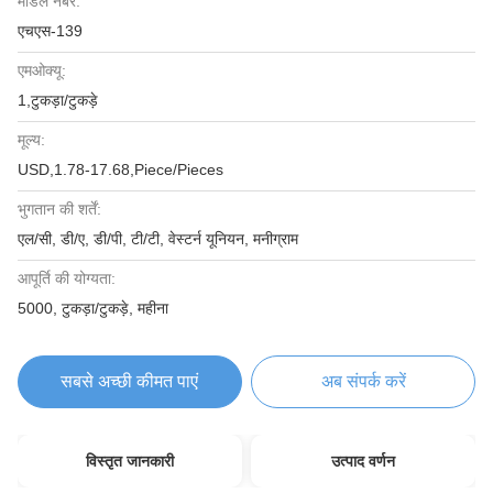
मॉडल नंबर:
एचएस-139
एमओक्यू:
1,टुकड़ा/टुकड़े
मूल्य:
USD,1.78-17.68,Piece/Pieces
भुगतान की शर्तें:
एल/सी, डी/ए, डी/पी, टी/टी, वेस्टर्न यूनियन, मनीग्राम
आपूर्ति की योग्यता:
5000, टुकड़ा/टुकड़े, महीना
सबसे अच्छी कीमत पाएं
अब संपर्क करें
विस्तृत जानकारी
उत्पाद वर्णन