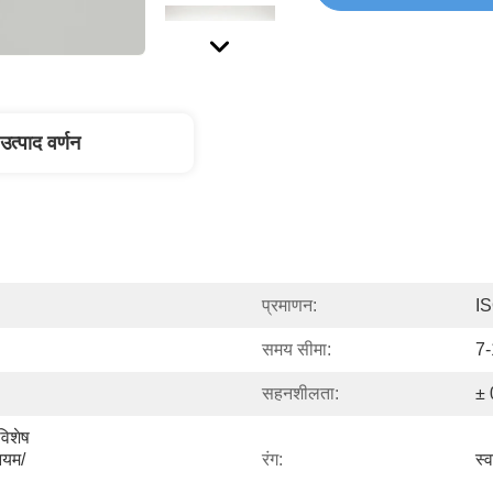
उत्पाद वर्णन
प्रमाणन:
I
समय सीमा:
7-
सहनशीलता:
± 
िशेष 
ियम/
रंग:
स्व