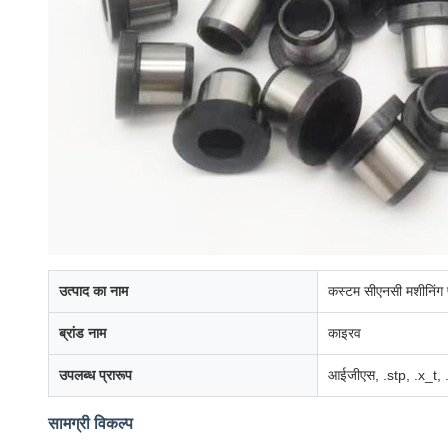
उत्पाद का नाम
कस्टम सीएनसी मशीनिंग पा
ब्रांड नाम
काइरव
उपलब्ध प्रारूप
आईजीएस, .stp, .x_t, .
सामग्री विकल्प