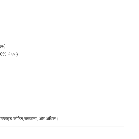
ीएफ)
, 20% जीएफ)
, ब्लैक ऑक्साइड कोटिंग,चमकाना, और अधिक।