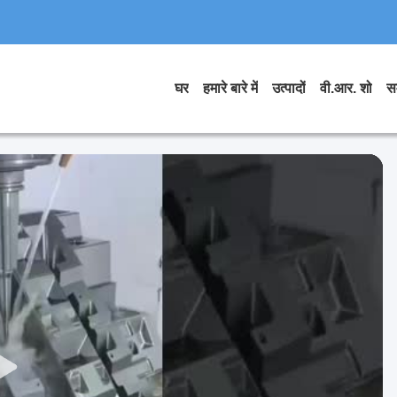
घर
हमारे बारे में
उत्पादों
वी.आर. शो
स