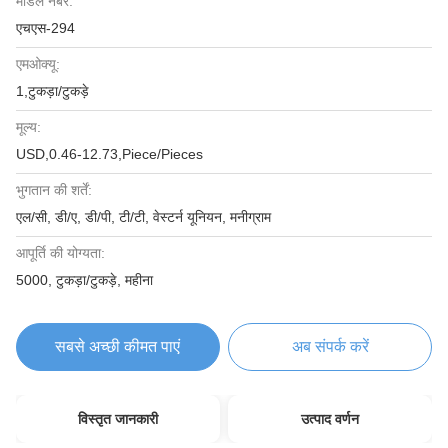
मॉडल नंबर:
एचएस-294
एमओक्यू:
1,टुकड़ा/टुकड़े
मूल्य:
USD,0.46-12.73,Piece/Pieces
भुगतान की शर्तें:
एल/सी, डी/ए, डी/पी, टी/टी, वेस्टर्न यूनियन, मनीग्राम
आपूर्ति की योग्यता:
5000, टुकड़ा/टुकड़े, महीना
सबसे अच्छी कीमत पाएं
अब संपर्क करें
विस्तृत जानकारी
उत्पाद वर्णन