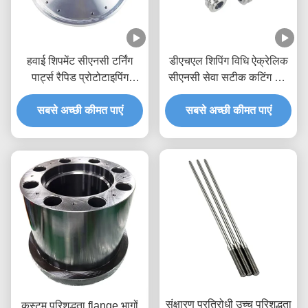
हवाई शिपमेंट सीएनसी टर्निंग
डीएचएल शिपिंग विधि ऐक्रेलिक
पार्ट्स रैपिड प्रोटोटाइपिंग
सीएनसी सेवा सटीक कटिंग और
सीएनसी पार्ट्स मशीनिंग सेवाएं
उत्कीर्णन प्रदान करती है नमूना
मशीनों के लिए कस्टम सटीक धातु
सबसे अच्छी कीमत पाएं
नमूना शुल्क लागू करने की
सबसे अच्छी कीमत पाएं
भाग
आवश्यकता है
संक्षारण प्रतिरोधी उच्च परिशुद्धता
कस्टम परिशुद्धता flange भागों