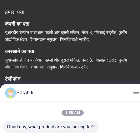
हमारा पता
कंपनी का पता
गुआंग्डोंग शेन्ज़ेन बाओआन पहली और दूसरी मंजिल, नंबर 3, गंगजाई स्ट्रीट, फुरोंग
औद्योगिक क्षेत्र, शियानशान समुदाय, शिनकियाओ स्ट्रीट,
कारखाने का पता
गुआंग्डोंग शेन्ज़ेन बाओआन पहली और दूसरी मंजिल, नंबर 3, गंगझाई स्ट्रीट, फुरोंग
औद्योगिक क्षेत्र, शियानशान समुदाय, शिनकियाओ स्ट्रीट
टेलीफोन
86-0755-27097532-8:30
Sarah li
1:55 AM
चीन अच्छी गुणवत्ता कस्टम सीएनसी मशीनिंग सेवा आपूर्तिकर्ता. कॉपीराइट © -2026
Good day, what product are you looking for?
Shenzhen Hongsinn Precision Co., Ltd. सर्वाधिकार सुरक्षित।
गोपनीयता नीति
|
साइटमैप