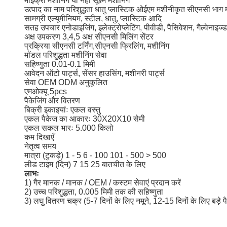
माइक्रो मशीनिंग या नहीं
सूक्ष्म मशीनिंग
उत्पाद का नाम
परिशुद्धता धातु प्लास्टिक ओईएम मशीनीकृत सीएनसी भाग म
सामग्री
एल्यूमीनियम, स्टील, धातु, प्लास्टिक आदि
सतह उपचार
एनोडाइजिंग, इलेक्ट्रोप्लेटिंग, पीवीडी, पैसिवेशन, गैल्वेनाइज्
अक्ष उपकरण
3,4,5 अक्ष सीएनसी मिलिंग सेंटर
प्रक्रिया
सीएनसी टर्निंग,सीएनसी फ्रिलिंग, मशीनिंग
मॉडल
परिशुद्धता मशीनिंग सेवा
सहिष्णुता
0.01-0.1 मिमी
आवेदन
ऑटो पार्ट्स, सेंसर हाउसिंग, मशीनरी पार्ट्स
सेवा
OEM ODM अनुकूलित
एमओक्यू
5pcs
पैकेजिंग और वितरण
बिक्री इकाइयांः
एकल वस्तु
एकल पैकेज का आकारः
30X20X10 सेमी
एकल सकल भारः
5.000 किलो
कम दिखाएँ
नेतृत्व समय
मात्रा (टुकड़े)
1 - 5
6 - 100
101 - 500
> 500
लीड टाइम (दिन)
7
15
25
बातचीत के लिए
लाभः
1) गैर मानक / मानक / OEM / कस्टम सेवाएं प्रदान करें
2) उच्च परिशुद्धता, 0.005 मिमी तक की सहिष्णुता
3) लघु वितरण चक्र (5-7 दिनों के लिए नमूने, 12-15 दिनों के लिए बड़े प