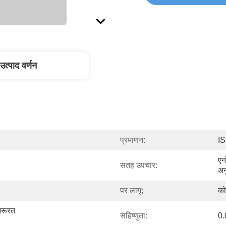
उत्पाद वर्णन
प्रमाणन:
I
एन
सतह उपचार:
अन
पर लागू:
को
रूरत 
सहिष्णुता:
0.