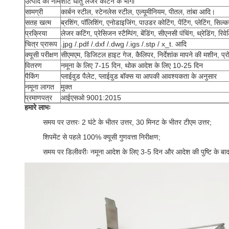
उत्पाद का नाम
शीट धातु लेजर काटने के भागों
सामग्री
कार्बन स्टील, स्टेनलेस स्टील, एल्यूमीनियम, पीतल, तांबा आदि।
सतह खत्म
ब्रशिंग, पॉलिशिंग, एनोडाइजिंग, पाउडर कोटिंग, पेंटिंग, प्लेटिंग, सिल्कस
प्रक्रिया
लेजर कटिंग, प्रेसिजन स्टैम्पिंग, बेंडिंग, सीएनसी पंचिंग, थ्रेडिंग, रिवे
चित्र प्रारूप
.jpg /.pdf /.dxf /.dwg /.igs /.stp / x_t. आदि
क्यूसी परीक्षण
सीएमएम, डिजिटल हाइट गेज, कैलिपर, निर्देशांक मापने की मशीन, प्
वितरण
नमूना के लिए 7-15 दिन, थोक आदेश के लिए 10-25 दिन
पैकिंग
प्लाईवुड पैलेट, प्लाईवुड बॉक्स या आपकी आवश्यकता के अनुसार
नमूना लागत
मुक्त
प्रमाणपत्र
आईएसओ 9001:2015
हमारे लाभः
समय पर उत्तरः 2 घंटे के भीतर उत्तर, 30 मिनट के भीतर टीएम उत्तर;
शिपमेंट से पहले 100% क्यूसी गुणवत्ता निरीक्षण;
समय पर डिलीवरीः नमूना आदेश के लिए 3-5 दिन और आदेश की पुष्टि के ब