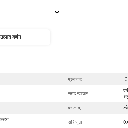
उत्पाद वर्णन
प्रमाणन:
I
एन
सतह उपचार:
अन
पर लागू:
को
रूरत 
सहिष्णुता:
0.