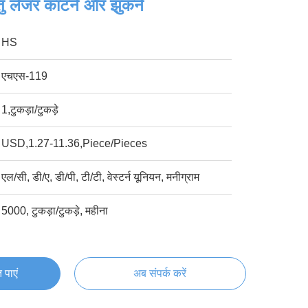
ातु लेजर काटने और झुकने
HS
एचएस-119
1,टुकड़ा/टुकड़े
USD,1.27-11.36,Piece/Pieces
एल/सी, डी/ए, डी/पी, टी/टी, वेस्टर्न यूनियन, मनीग्राम
5000, टुकड़ा/टुकड़े, महीना
 पाएं
अब संपर्क करें