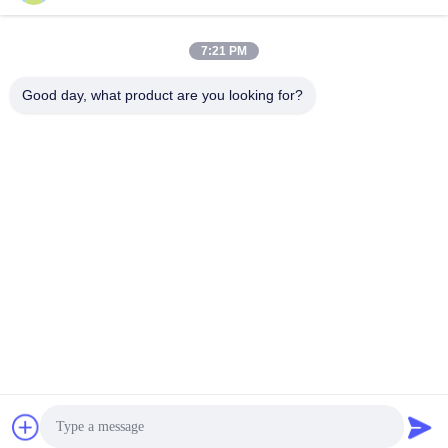
हमारा पता
7:21 PM
कंपनी का पता
गुआंग्डोंग शेन्ज़ेन बाओआन पहली और दूसरी मंजिल, नंबर 3, गंगजाई स्ट्रीट, फुरोंग
Good day, what product are you looking for?
औद्योगिक क्षेत्र, शियानशान समुदाय, शिनकियाओ स्ट्रीट,
कारखाने का पता
गुआंग्डोंग शेन्ज़ेन बाओआन पहली और दूसरी मंजिल, नंबर 3, गंगझाई स्ट्रीट, फुरोंग
औद्योगिक क्षेत्र, शियानशान समुदाय, शिनकियाओ स्ट्रीट
टेलीफोन
86-0755-27097532-8:30
चीन अच्छी गुणवत्ता कस्टम सीएनसी मशीनिंग सेवा आपूर्तिकर्ता. कॉपीराइट © -2026
Shenzhen Hongsinn Precision Co., Ltd. सर्वाधिकार सुरक्षित।
गोपनीयता नीति
|
साइटमैप